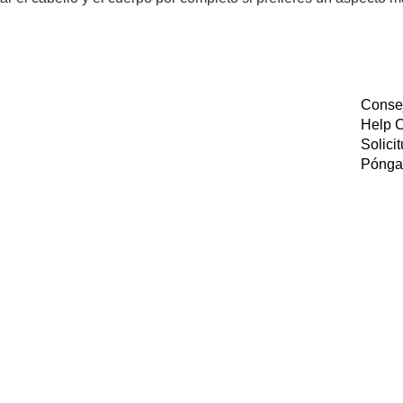
Consej
Help 
Solici
Póngas