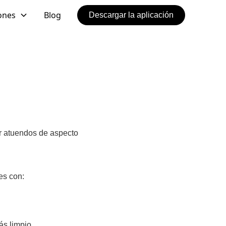
ones
Blog
Descargar la aplicación
ear atuendos de aspecto
es con:
ás limpio.