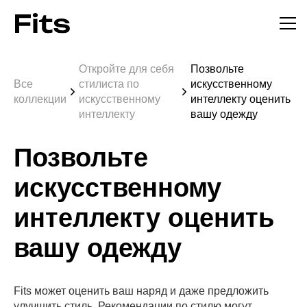
Откройте для себя
Позвольте
Все
стилиста по
искусственному
коллекции
искусственному
интеллекту оценить
интеллекту
вашу одежду
Позвольте
искусственному
интеллекту оценить
вашу одежду
Fits может оценить ваш наряд и даже предложить
улучшить стиль. Рекомендации по стилю могут