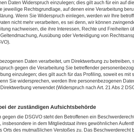
en Daten Widerspruch einzulegen; dies gilt auch für ein auf 
Die jeweilige Rechtsgrundlage, auf denen eine Verarbeitung ber
lärung. Wenn Sie Widerspruch einlegen, werden wir Ihre betrof
en nicht mehr verarbeiten, es sei denn, wir können zwingend
itung nachweisen, die ihre Interessen, Rechte und Freiheiten 
er Geltendmachung, Ausübung oder Verteidigung von Rechtsans
GVO).
ezogenen Daten verarbeitet, um Direktwerbung zu betreiben, 
rspruch gegen die Verarbeitung Sie betreffender personenbezo
ung einzulegen; dies gilt auch für das Profiling, soweit es mit
Wenn Sie widersprechen, werden Ihre personenbezogenen Date
Direktwerbung verwendet (Widerspruch nach Art. 21 Abs 2 DS
ei der zuständigen Aufsichtsbehörde
en gegen die DSGVO steht den Betroffenen ein Beschwerderecht
, insbesondere in dem Mitgliedstaat ihres gewöhnlichen Aufenth
es Orts des mutmaßlichen Verstoßes zu. Das Beschwerderecht 