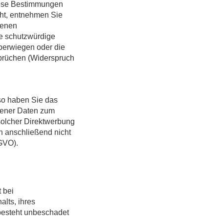
diese Bestimmungen
uht, entnehmen Sie
fenen
e schutzwürdige
überwiegen oder die
prüchen (Widerspruch
so haben Sie das
gener Daten zum
 solcher Direktwerbung
n anschließend nicht
GVO).
 bei
alts, ihres
besteht unbeschadet