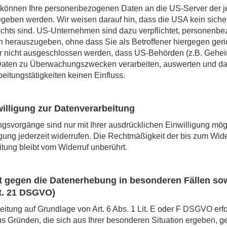
d, können Ihre personenbezogenen Daten an die US-Server der j
eben werden. Wir weisen darauf hin, dass die USA kein sichere
chts sind. US-Unternehmen sind dazu verpflichtet, personenb
n herauszugeben, ohne dass Sie als Betroffener hiergegen geri
r nicht ausgeschlossen werden, dass US-Behörden (z.B. Gehei
Daten zu Überwachungszwecken verarbeiten, auswerten und dau
eitungstätigkeiten keinen Einfluss.
willigung zur Datenverarbeitung
gsvorgänge sind nur mit Ihrer ausdrücklichen Einwilligung mög
ligung jederzeit widerrufen. Die Rechtmäßigkeit der bis zum Wide
tung bleibt vom Widerruf unberührt.
 gegen die Datenerhebung in besonderen Fällen so
t. 21 DSGVO)
itung auf Grundlage von Art. 6 Abs. 1 Lit. E oder F DSGVO erfo
us Gründen, die sich aus Ihrer besonderen Situation ergeben, g