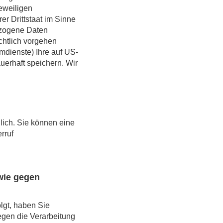
eweiligen
r Drittstaat im Sinne
ezogene Daten
chtlich vorgehen
mdienste) Ihre auf US-
erhaft speichern. Wir
lich. Sie können eine
rruf
wie gegen
lgt, haben Sie
egen die Verarbeitung